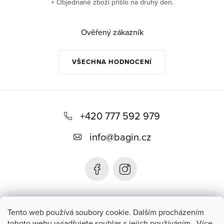
+ Objednané zboží přišlo na druhý den.
Ověřený zákazník
VŠECHNA HODNOCENÍ
Z
á
+420 777 592 979
p
info
@
bagin.cz
a
t
í
Bagin.cz
Tento web používá soubory cookie. Dalším procházením
tohoto webu vyjadřujete souhlas s jejich používáním.. Více