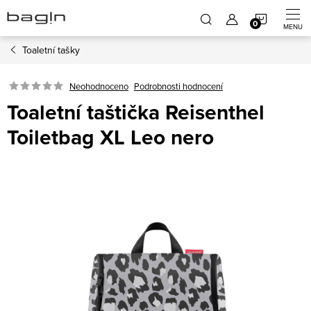
Přejít
NÁKUP
na
obsah
Toaletní tašky
KOŠÍK
Neohodnoceno
Podrobnosti hodnocení
Toaletní taštička Reisenthel
Toiletbag XL Leo nero