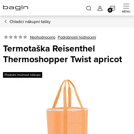
Přejít
NÁKUP
na
obsah
Chladící nákupní tašky
KOŠÍK
Neohodnoceno
Podrobnosti hodnocení
Termotaška Reisenthel
Thermoshopper Twist apricot
Poslední možnost nákupu