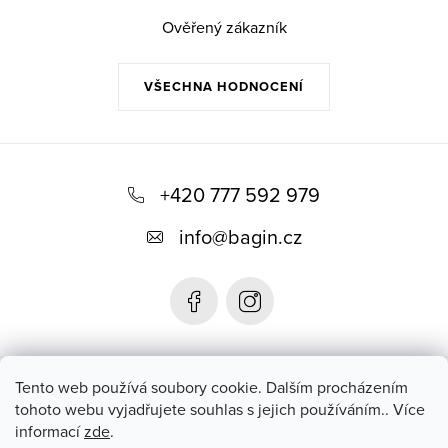
Ověřený zákazník
VŠECHNA HODNOCENÍ
Z
á
+420 777 592 979
p
info
@
bagin.cz
a
t
í
Bagin.cz
Tento web používá soubory cookie. Dalším procházením
tohoto webu vyjadřujete souhlas s jejich používáním.. Více
informací
zde
.
Instagram