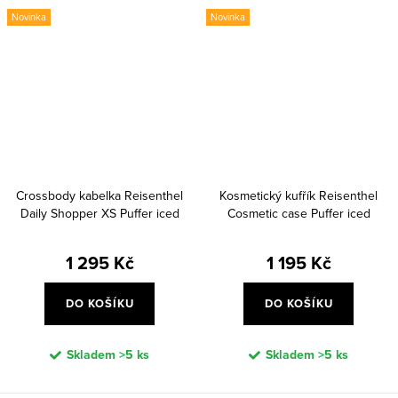
Novinka
Novinka
Crossbody kabelka Reisenthel
Kosmetický kufřík Reisenthel
Daily Shopper XS Puffer iced
Cosmetic case Puffer iced
matcha
matcha
1 295 Kč
1 195 Kč
DO KOŠÍKU
DO KOŠÍKU
Skladem
>5 ks
Skladem
>5 ks