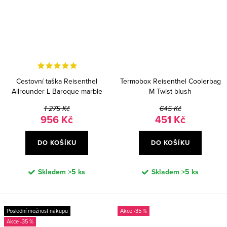
Cestovní taška Reisenthel
Termobox Reisenthel Coolerbag
Allrounder L Baroque marble
M Twist blush
1 275 Kč
645 Kč
956 Kč
451 Kč
DO KOŠÍKU
DO KOŠÍKU
Skladem
>5 ks
Skladem
>5 ks
Poslední možnost nákupu
-35 %
-35 %