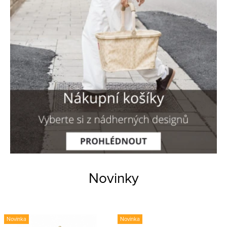
.
.
Novinky
Novinka
Novinka