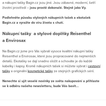
a nákupní tašky Bagin.cz jsou jiné. Jsou zábavné, moderní, šetří
životní prostředí –
jsou prostě dokonalé. Stejně jako Vy.
Podlehněte půvabu stylových nákupních tašek a ekotašek
Bagin.cz a vyražte do víru života s chutí.
Nákupní tašky a stylové doplňky Reisenthel
a Envirosax
Na Bagin.cz jsme pro Vás vybrali vysoce kvalitní nákupní tašky
Reisenthel a Envirosax, které jsou propracované do nejmenších
detailů. Ekotašky se dají snadno složit a schováte je do každé
kabelky i kapsy. Kromě nákupních tašek si můžete vybrat i
cestovní
tašky
a originální
kosmetické tašky
ze stejných grafických sérií.
Nenechte si ujít veselé novinky ze světa nakupování a přihlaste
se k odběru našeho newsletteru, bude Vás bavit...