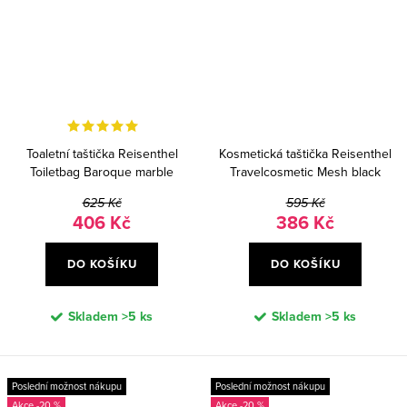
Toaletní taštička Reisenthel
Kosmetická taštička Reisenthel
Toiletbag Baroque marble
Travelcosmetic Mesh black
625 Kč
595 Kč
406 Kč
386 Kč
DO KOŠÍKU
DO KOŠÍKU
Skladem
>5 ks
Skladem
>5 ks
Poslední možnost nákupu
Poslední možnost nákupu
-20 %
-20 %