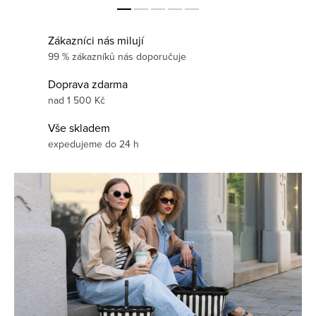
á
k
Zákazníci nás milují
u
99 % zákazníků nás doporučuje
p
Doprava zdarma
nad 1 500 Kč
n
Vše skladem
í
expedujeme do 24 h
t
a
š
k
y
a