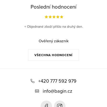
Poslední hodnocení
+ Objednané zboží přišlo na druhý den.
Ověřený zákazník
VŠECHNA HODNOCENÍ
Z
á
+420 777 592 979
p
info
@
bagin.cz
a
t