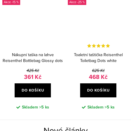
-15 %
-25 %
Nákupní taška na lahve
Toaletní taštička Reisenthel
Reisenthel Bottlebag Glossy dots
Toiletbag Dots white
black
425 Kč
625 Kč
361 Kč
468 Kč
DO KOŠÍKU
DO KOŠÍKU
Skladem
>5 ks
Skladem
>5 ks
Nové články