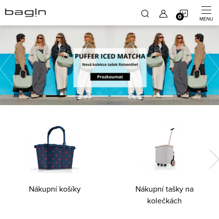
Přejít
NÁKUP
na
obsah
B
KOŠÍK
Předchozí
a
g
i
n
.
c
z
-
Nákupní košíky
Nákupní tašky na
n
kolečkách