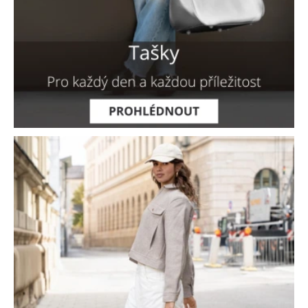
u
t
í
d
o
ž
i
v
o
t
a
.