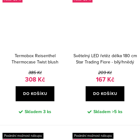
Termobox Reisenthel
Světelný LED řetěz délka 180 cm
Thermocase Twist blush
Star Trading Fiore - bílý/hnědý
385 Kč
209 Kč
308 Kč
167 Kč
DO KOŠÍKU
DO KOŠÍKU
Skladem
3 ks
Skladem
>5 ks
Poslední možnost nákupu
Poslední možnost nákupu