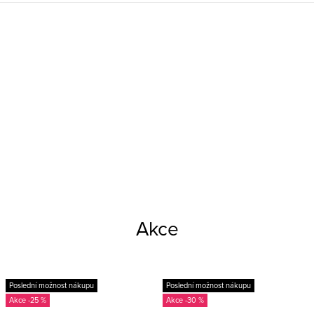
Akce
Poslední možnost nákupu
Poslední možnost nákupu
-25 %
-30 %