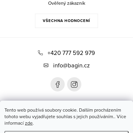
r
Ověřený zákazník
v
k
VŠECHNA HODNOCENÍ
y
v
Z
ý
p
á
+420 777 592 979
i
p
s
info
@
bagin.cz
a
u
t
í
Bagin.cz
Tento web používá soubory cookie. Dalším procházením
tohoto webu vyjadřujete souhlas s jejich používáním.. Více
informací
zde
.
Instagram