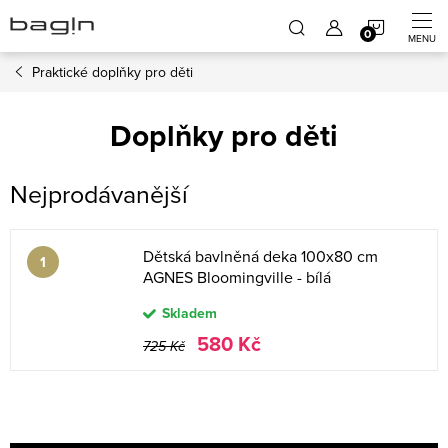
Přejít
NÁKUP
na
obsah
Praktické doplňky pro děti
KOŠÍK
Doplňky pro děti
Nejprodávanější
Dětská bavlněná deka 100x80 cm
AGNES Bloomingville - bílá
Skladem
580 Kč
725 Kč