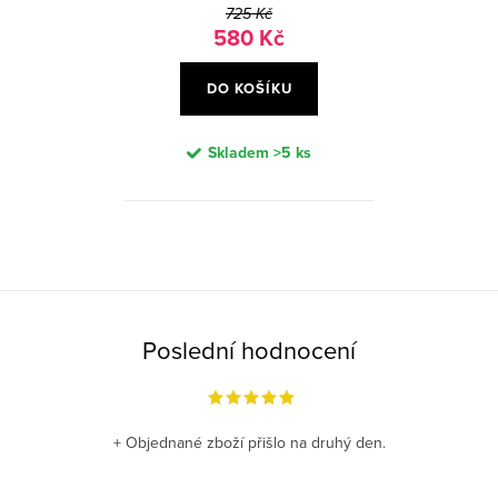
ů
t
725 Kč
580 Kč
ů
DO KOŠÍKU
Skladem
>5 ks
O
v
l
á
Poslední hodnocení
d
a
c
+ Objednané zboží přišlo na druhý den.
í
p