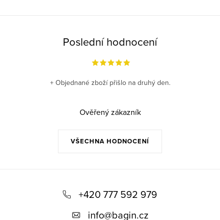
Poslední hodnocení
+ Objednané zboží přišlo na druhý den.
Ověřený zákazník
VŠECHNA HODNOCENÍ
Z
á
+420 777 592 979
p
info
@
bagin.cz