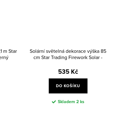
,1 m Star
Solární světelná dekorace výška 85
erný
cm Star Trading Firework Solar -
černá
535 Kč
DO KOŠÍKU
Skladem
2 ks