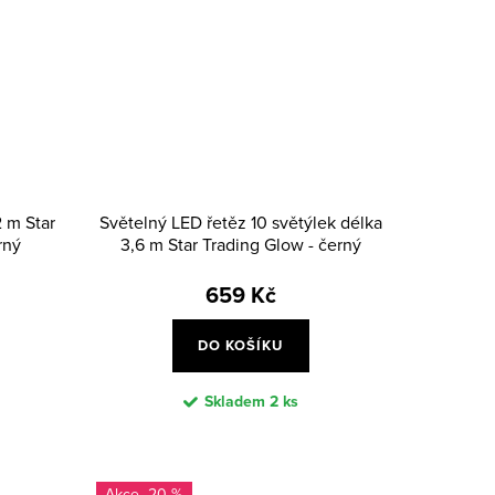
2 m Star
Světelný LED řetěz 10 světýlek délka
rný
3,6 m Star Trading Glow - černý
659 Kč
DO KOŠÍKU
Skladem
2 ks
-20 %