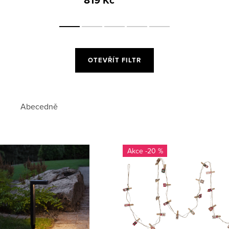
819 Kč
OTEVŘÍT FILTR
Abecedně
-20 %