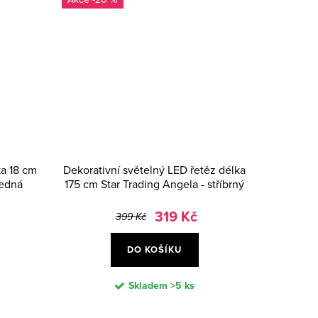
ka 18 cm
Dekorativní světelný LED řetěz délka
ledná
175 cm Star Trading Angela - stříbrný
319 Kč
399 Kč
DO KOŠÍKU
Skladem
>5 ks