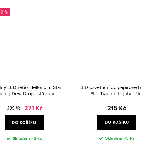
20 %
lný LED řetěz délka 6 m Star
LED osvětlení do papírové 
ading Dew Drop - stříbrný
Star Trading Lighty - či
271 Kč
215 Kč
339 Kč
DO KOŠÍKU
DO KOŠÍKU
Skladem
>5 ks
Skladem
>5 ks