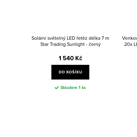
Solární světelný LED řetěz délka 7 m
Venkov
Star Trading Sunlight - černý
20x L
1 540 Kč
DO KOŠÍKU
Skladem
1 ks