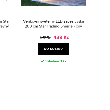
m Star
Venkovní světelný LED závěs výška
revný
200 cm Star Trading Sherrie - čirý
439 Kč
549 Kč
DO KOŠÍKU
Skladem
3 ks