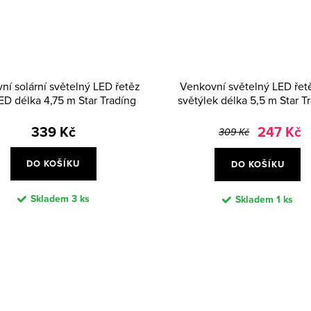
ní solární světelný LED řetěz
Venkovní světelný LED řet
ED délka 4,75 m Star Tradíng
světýlek délka 5,5 m Star T
Globini - průhledný
Cripsy Ice - černý
339 Kč
247 Kč
309 Kč
DO KOŠÍKU
DO KOŠÍKU
Skladem
3 ks
Skladem
1 ks