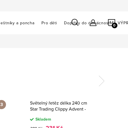
NÁKU
eštníky a poncha
Pro děti
Doplňky do domácnosti
VÝP
KOŠÍ
Světelný řetěz délka 240 cm
Star Trading Clippy Advent -
barevný
Skladem