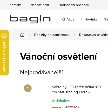
Přejít
Kontakt
Napište nám
Hodnocení obchodu
na
obsah
💥 Akce
⭐ Novinky
Ná
Doplňky do domácnosti
Dekorativní osvětle
Domů
Vánoční osvětlení
Nejprodávanější
Světelný LED řetěz délka 180
cm Star Trading Fiore -
bílý/hnědý
Skladem