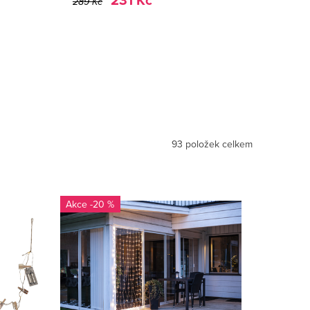
231 Kč
289 Kč
93
položek celkem
-20 %