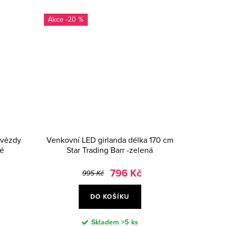
-20 %
hvězdy
Venkovní LED girlanda délka 170 cm
ré
Star Trading Barr -zelená
796 Kč
995 Kč
DO KOŠÍKU
Skladem
>5 ks