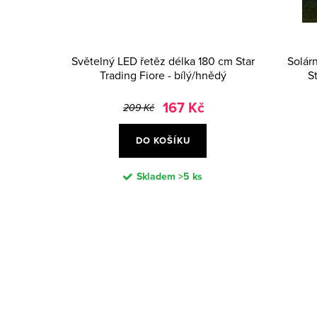
o
p
d
r
u
o
Světelný LED řetěz délka 180 cm Star
Solár
Trading Fiore - bílý/hnědý
S
k
d
t
u
167 Kč
209 Kč
ů
k
DO KOŠÍKU
t
Skladem
>5 ks
ů