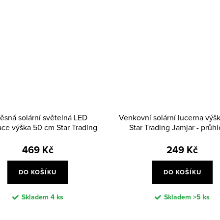
ěsná solární světelná LED
Venkovní solární lucerna výš
ce výška 50 cm Star Trading
Star Trading Jamjar - průh
Firework - černá
469 Kč
249 Kč
DO KOŠÍKU
DO KOŠÍKU
Skladem
4 ks
Skladem
>5 ks