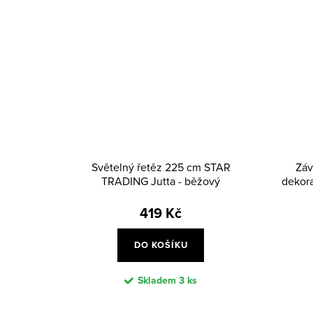
Světelný řetěz 225 cm STAR
Záv
TRADING Jutta - běžový
dekora
419 Kč
DO KOŠÍKU
Skladem
3 ks