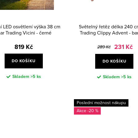
ní LED osvětlení výška 38 cm
Světelný řetěz délka 240 c
tar Trading Vicini - černé
Trading Clippy Advent - ba
819 Kč
231 Kč
289 Kč
DO KOŠÍKU
DO KOŠÍKU
Skladem
>5 ks
Skladem
>5 ks
Poslední možnost nákupu
-20 %