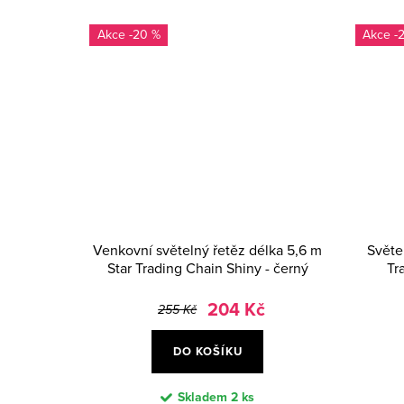
-20 %
-
Venkovní světelný řetěz délka 5,6 m
Světe
Star Trading Chain Shiny - černý
Tr
204 Kč
255 Kč
DO KOŠÍKU
Skladem
2 ks