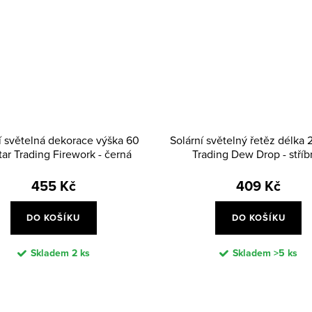
í světelná dekorace výška 60
Solární světelný řetěz délka 
ar Trading Firework - černá
Trading Dew Drop - stříb
455 Kč
409 Kč
DO KOŠÍKU
DO KOŠÍKU
Skladem
2 ks
Skladem
>5 ks