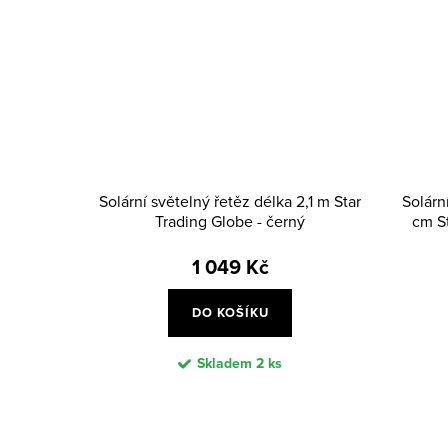
Solární světelný řetěz délka 2,1 m Star
Solárn
Trading Globe - černý
cm St
1 049 Kč
DO KOŠÍKU
Skladem
2 ks