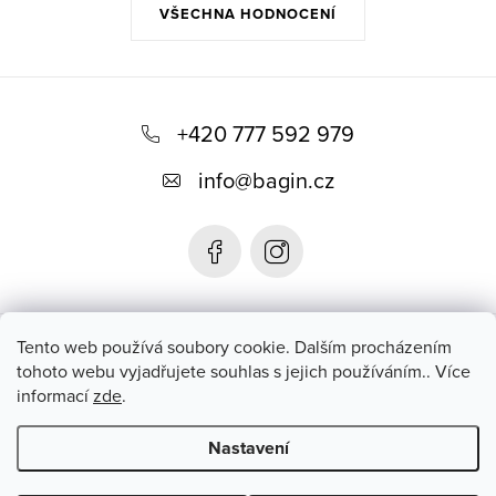
VŠECHNA HODNOCENÍ
Z
á
+420 777 592 979
p
info
@
bagin.cz
a
t
í
Bagin.cz
Tento web používá soubory cookie. Dalším procházením
tohoto webu vyjadřujete souhlas s jejich používáním.. Více
informací
zde
.
Instagram
Nastavení
Copyright 2026
Bagin.cz
. Všechna práva vyhrazena.
Upravit