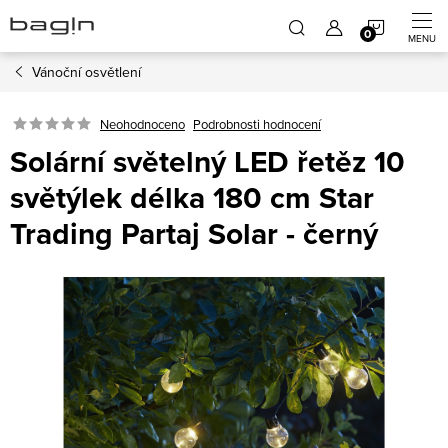
Přejít
NÁKUP
na
obsah
Vánoční osvětlení
KOŠÍK
Neohodnoceno
Podrobnosti hodnocení
Solární světelný LED řetěz 10
světýlek délka 180 cm Star
Trading Partaj Solar - černý