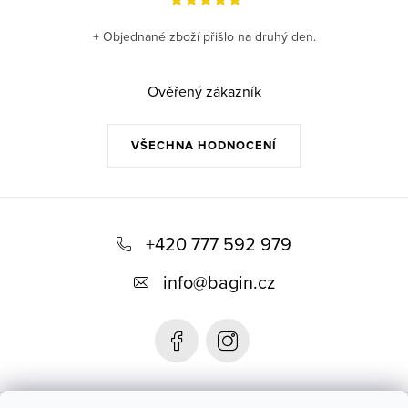
+ Objednané zboží přišlo na druhý den.
Ověřený zákazník
VŠECHNA HODNOCENÍ
Z
á
+420 777 592 979
p
info
@
bagin.cz
a
t
í