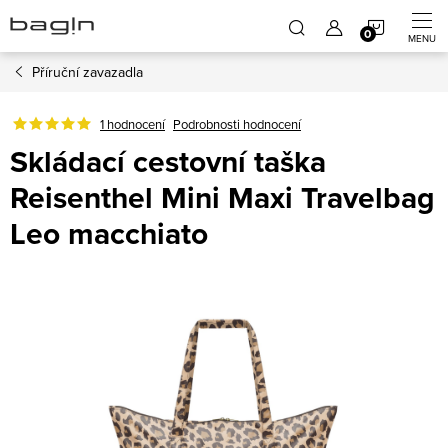
Přejít
NÁKUP
na
obsah
Příruční zavazadla
KOŠÍK
1 hodnocení
Podrobnosti hodnocení
Skládací cestovní taška
Reisenthel Mini Maxi Travelbag
Leo macchiato