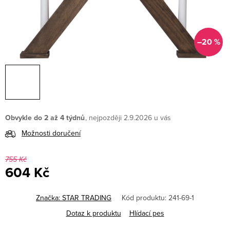
–20 %
Obvykle do 2 až 4 týdnů
2.9.2026
Možnosti doručení
755 Kč
604 Kč
Měrná
cena:
Značka:
STAR TRADING
Kód produktu:
241-69-1
Dotaz k produktu
Hlídací pes