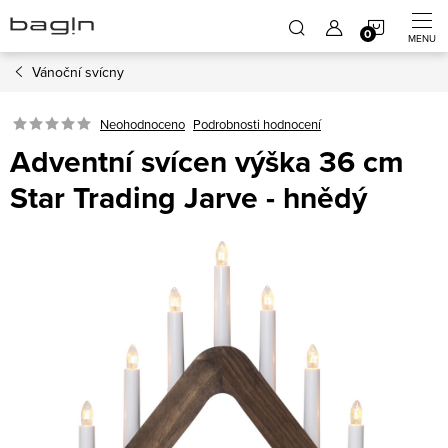
Přejít
NÁKUP
na
obsah
Vánoční svícny
KOŠÍK
Neohodnoceno
Podrobnosti hodnocení
Adventní svícen výška 36 cm
Star Trading Jarve - hnědý