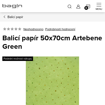
Přejít
NÁKUP
na
obsah
Balící papír
KOŠÍK
Neohodnoceno
Podrobnosti hodnocení
Balicí papír 50x70cm Artebene
Green
Poslední možnost nákupu