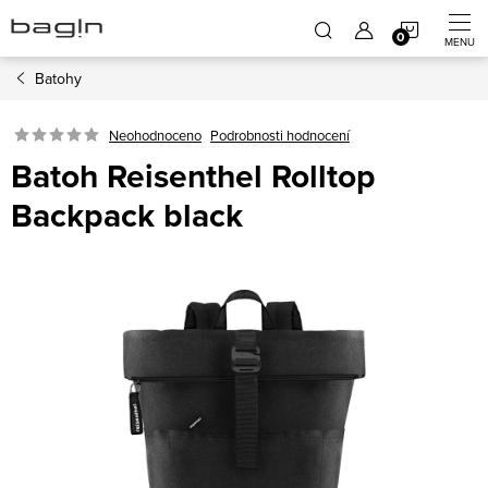
Přejít
NÁKUP
na
obsah
Batohy
KOŠÍK
Neohodnoceno
Podrobnosti hodnocení
Batoh Reisenthel Rolltop
Backpack black