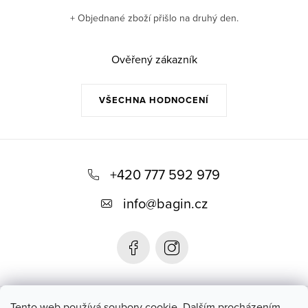
+ Objednané zboží přišlo na druhý den.
Ověřený zákazník
VŠECHNA HODNOCENÍ
Z
á
+420 777 592 979
p
info
@
bagin.cz
a
t
í
Bagin.cz
Tento web používá soubory cookie. Dalším procházením