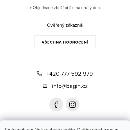
+ Objednané zboží přišlo na druhý den.
Ověřený zákazník
VŠECHNA HODNOCENÍ
Z
á
+420 777 592 979
p
info
@
bagin.cz
a
t
í
Bagin.cz
Tento web používá soubory cookie. Dalším procházením