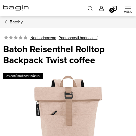
Přejít
NÁKUP
na
obsah
Batohy
KOŠÍK
Neohodnoceno
Podrobnosti hodnocení
Batoh Reisenthel Rolltop
Backpack Twist coffee
Poslední možnost nákupu