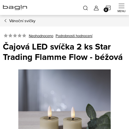
Přejít
NÁKUP
na
obsah
Vánoční svíčky
KOŠÍK
Neohodnoceno
Podrobnosti hodnocení
Čajová LED svíčka 2 ks Star
Trading Flamme Flow - béžová