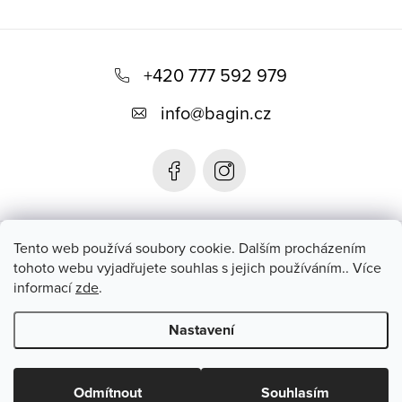
Z
á
+420 777 592 979
p
info
@
bagin.cz
a
t
í
Bagin.cz
Tento web používá soubory cookie. Dalším procházením
tohoto webu vyjadřujete souhlas s jejich používáním.. Více
informací
zde
.
Instagram
Nastavení
Copyright 2026
Bagin.cz
. Všechna práva vyhrazena.
Upravit
nastavení cookies
Odmítnout
Souhlasím