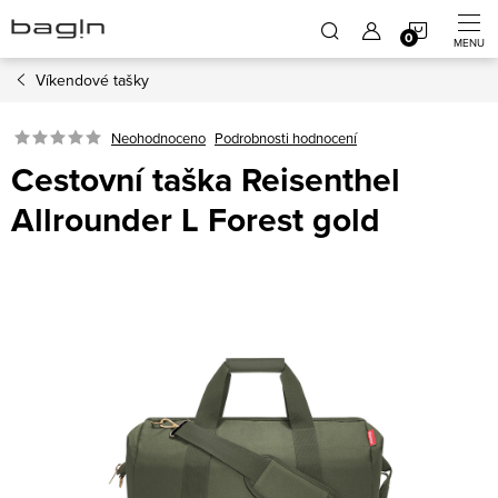
Přejít
NÁKUP
na
obsah
Víkendové tašky
KOŠÍK
Neohodnoceno
Podrobnosti hodnocení
Cestovní taška Reisenthel
Allrounder L Forest gold