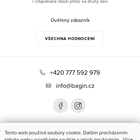
+ Objednané zboží přišlo na druhý den.
Ověřený zákazník
VŠECHNA HODNOCENÍ
Z
á
+420 777 592 979
p
info
@
bagin.cz
a
t
í
Bagin.cz
Tento web používá soubory cookie. Dalším procházením
tohoto webu vyjadřujete souhlas s jejich používáním.. Více