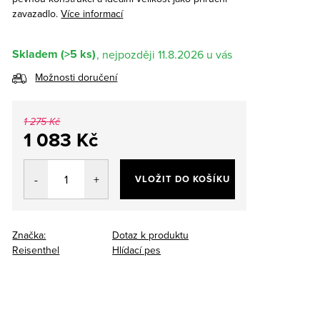
zavazadlo.
Více informací
Skladem
(>5 ks)
11.8.2026
Možnosti doručení
1 275 Kč
1 083 Kč
Měrná
cena:
VLOŽIT DO KOŠÍKU
Značka:
Dotaz k produktu
Reisenthel
Hlídací pes