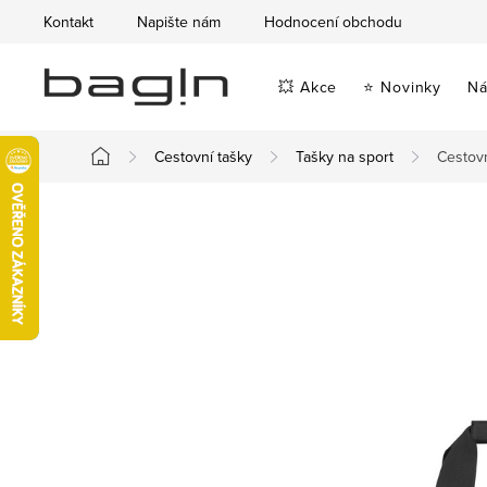
Přejít
Kontakt
Napište nám
Hodnocení obchodu
na
obsah
💥 Akce
⭐ Novinky
Ná
Cestovní tašky
Tašky na sport
Cestovn
Domů