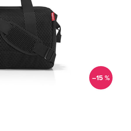
–15 %