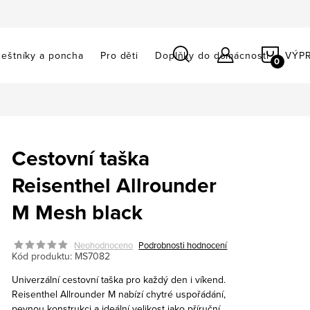
NÁKU
eštníky a poncha
Pro děti
Doplňky do domácnosti
VÝP
KOŠÍ
Cestovní taška
Reisenthel Allrounder
M Mesh black
Neohodnoceno
Podrobnosti hodnocení
Kód produktu:
MS7082
Univerzální cestovní taška pro každý den i víkend.
Reisenthel Allrounder M nabízí chytré uspořádání,
pevnou konstrukci a ideální velikost jako příruční