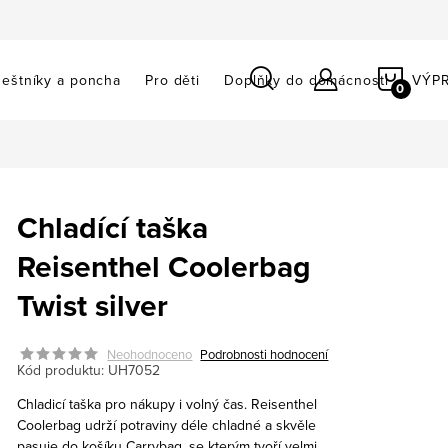
NÁKU
eštníky a poncha
Pro děti
Doplňky do domácnosti
VÝP
KOŠÍ
Chladící taška
Reisenthel Coolerbag
Twist silver
Neohodnoceno
Podrobnosti hodnocení
Kód produktu:
UH7052
Chladicí taška pro nákupy i volný čas. Reisenthel
Coolerbag udrží potraviny déle chladné a skvěle
pasuje do košíku Carrybag, se kterým tvoří velmi