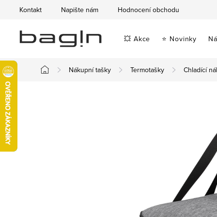
Přejít
Kontakt
Napište nám
Hodnocení obchodu
na
obsah
💥 Akce
⭐ Novinky
Ná
Nákupní tašky
Termotašky
Chladící ná
Domů