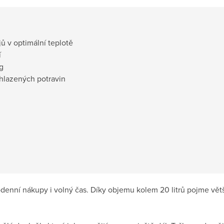
ů v optimální teplotě
í
g
hlazených potravin
enní nákupy i volný čas. Díky objemu kolem 20 litrů pojme větš