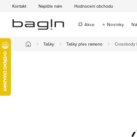
Přejít
Kontakt
Napište nám
Hodnocení obchodu
na
obsah
💥 Akce
⭐ Novinky
Ná
Tašky
Tašky přes rameno
Crossbody 
Domů