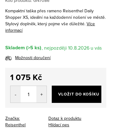
Kód produktu:
GN7086
Kompaktní taška přes rameno Reisenthel Daily
Shopper XS, ideální na každodenní nošení ve městě.
Stylový doplněk, který pojme vše důležité.
Více
informací
Skladem
(>5 ks)
10.8.2026
Možnosti doručení
1 075 Kč
Měrná
cena:
VLOŽIT DO KOŠÍKU
Značka:
Dotaz k produktu
Reisenthel
Hlídací pes