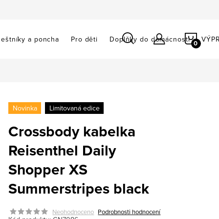
NÁKU
eštníky a poncha
Pro děti
Doplňky do domácnosti
VÝP
KOŠÍ
Novinka
Limitovaná edice
Crossbody kabelka
Reisenthel Daily
Shopper XS
Summerstripes black
Neohodnoceno
Podrobnosti hodnocení