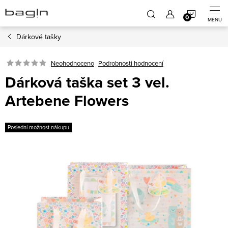
Přejít
NÁKUP
na
obsah
Dárkové tašky
KOŠÍK
Neohodnoceno
Podrobnosti hodnocení
Dárková taška set 3 vel.
Artebene Flowers
Poslední možnost nákupu