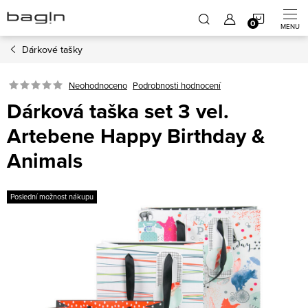
Přejít
NÁKUP
na
obsah
Dárkové tašky
KOŠÍK
Neohodnoceno
Podrobnosti hodnocení
Dárková taška set 3 vel.
Artebene Happy Birthday &
Animals
Poslední možnost nákupu