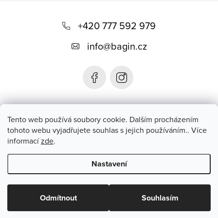
Z
á
+420 777 592 979
p
info
@
bagin.cz
a
t
í
Bagin.cz
Tento web používá soubory cookie. Dalším procházením
tohoto webu vyjadřujete souhlas s jejich používáním.. Více
informací
zde
.
Instagram
Nastavení
Copyright 2026
Bagin.cz
. Všechna práva vyhrazena.
Upravit
nastavení cookies
Odmítnout
Souhlasím
Vytvořil Shoptet