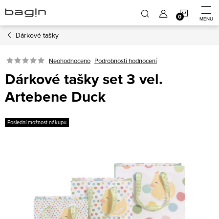
Přejít
NÁKUP
na
obsah
Dárkové tašky
KOŠÍK
Neohodnoceno
Podrobnosti hodnocení
Dárkové tašky set 3 vel.
Artebene Duck
Poslední možnost nákupu