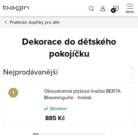
Přejít
NÁKUP
na
obsah
Praktické doplňky pro děti
KOŠÍK
Dekorace do dětského
pokojíčku
Nejprodávanější
Oboustranná plyšová hračka BERTA
Bloomingville - hnědá
Skladem
885 Kč