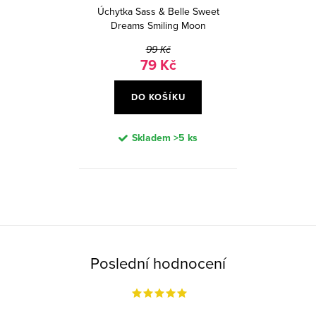
k
u
Úchytka Sass & Belle Sweet
t
k
Dreams Smiling Moon
ů
t
99 Kč
79 Kč
ů
DO KOŠÍKU
Skladem
>5 ks
O
v
l
á
Poslední hodnocení
d
a
c