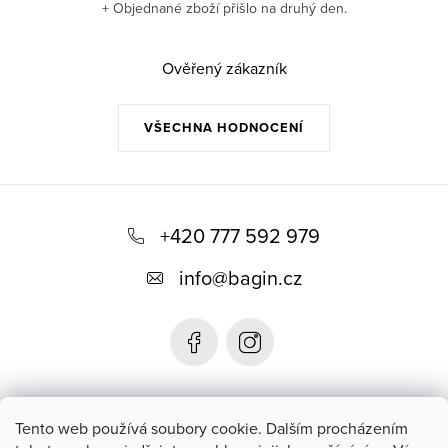
+ Objednané zboží přišlo na druhý den.
í
p
r
Ověřený zákazník
v
k
VŠECHNA HODNOCENÍ
y
v
Z
ý
p
á
+420 777 592 979
i
p
s
info
@
bagin.cz
a
u
t
í
Bagin.cz
Tento web používá soubory cookie. Dalším procházením