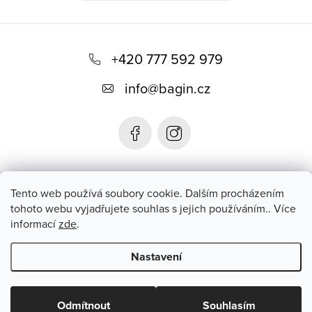
Z
á
+420 777 592 979
p
info
@
bagin.cz
a
t
í
Bagin.cz
Tento web používá soubory cookie. Dalším procházením
tohoto webu vyjadřujete souhlas s jejich používáním.. Více
informací
zde
.
Instagram
Nastavení
Copyright 2026
Bagin.cz
. Všechna práva vyhrazena.
Upravit
nastavení cookies
Odmítnout
Souhlasím