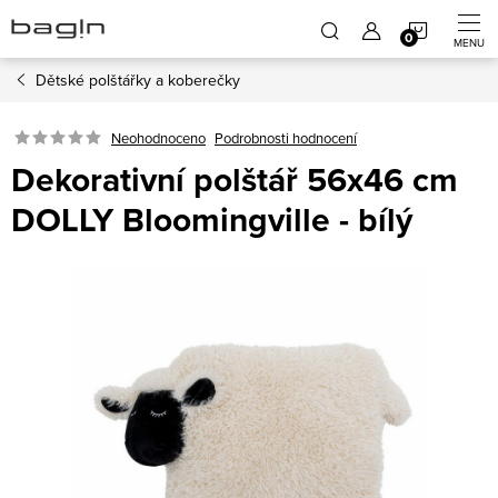
Přejít
NÁKUP
na
obsah
Dětské polštářky a koberečky
KOŠÍK
Neohodnoceno
Podrobnosti hodnocení
Dekorativní polštář 56x46 cm
DOLLY Bloomingville - bílý