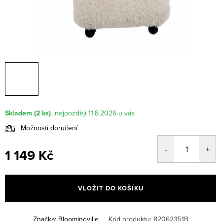
Skladem
(2 ks)
11.8.2026
Možnosti doručení
1 149 Kč
Měrná
cena:
VLOŽIT DO KOŠÍKU
Značka:
Bloomingville
Kód produktu:
82062351B