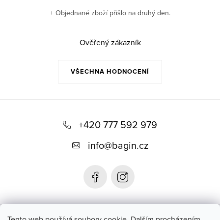
+ Objednané zboží přišlo na druhý den.
Ověřený zákazník
VŠECHNA HODNOCENÍ
Z
á
+420 777 592 979
p
info
@
bagin.cz
a
t
í
Bagin.cz
Tento web používá soubory cookie. Dalším procházením