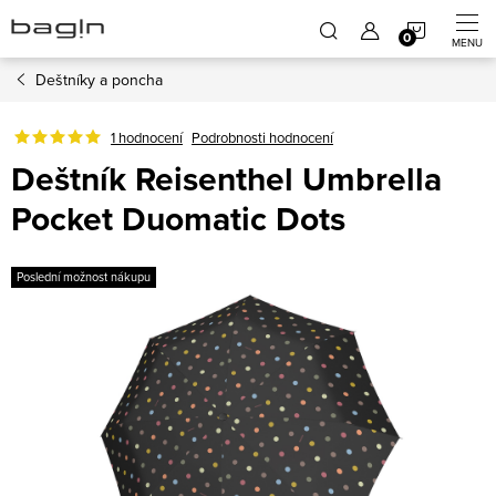
Přejít
NÁKUP
na
obsah
Deštníky a poncha
KOŠÍK
1 hodnocení
Podrobnosti hodnocení
Deštník Reisenthel Umbrella
Pocket Duomatic Dots
Poslední možnost nákupu