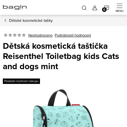
Přejít
NÁKUP
na
obsah
Dětské kosmetické tašky
KOŠÍK
Neohodnoceno
Podrobnosti hodnocení
Dětská kosmetická taštička
Reisenthel Toiletbag kids Cats
and dogs mint
Poslední možnost nákupu