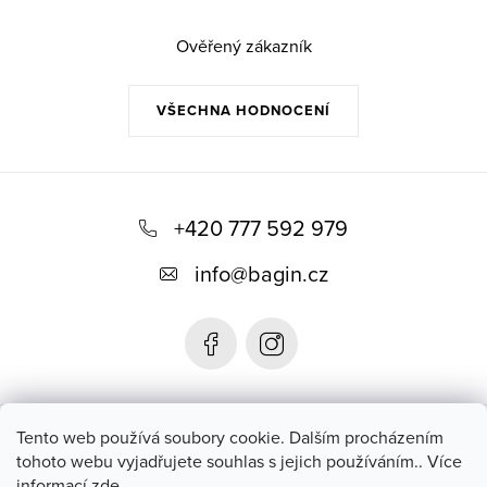
Ověřený zákazník
VŠECHNA HODNOCENÍ
Z
á
+420 777 592 979
p
info
@
bagin.cz
a
t
í
Bagin.cz
Tento web používá soubory cookie. Dalším procházením
tohoto webu vyjadřujete souhlas s jejich používáním.. Více
informací
zde
.