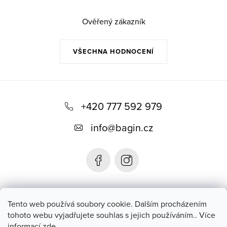
Ověřený zákazník
VŠECHNA HODNOCENÍ
Z
á
+420 777 592 979
p
info
@
bagin.cz
a
t
í
Bagin.cz
Tento web používá soubory cookie. Dalším procházením
tohoto webu vyjadřujete souhlas s jejich používáním.. Více
informací
zde
.