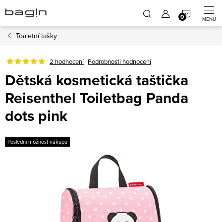
Přejít
NÁKUP
na
obsah
Toaletní tašky
KOŠÍK
2 hodnocení
Podrobnosti hodnocení
Dětská kosmetická taštička
Reisenthel Toiletbag Panda
dots pink
Poslední možnost nákupu