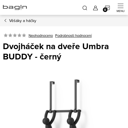
Přejít
NÁKUP
na
obsah
Věšáky a háčky
KOŠÍK
Neohodnoceno
Podrobnosti hodnocení
Dvojháček na dveře Umbra
BUDDY - černý