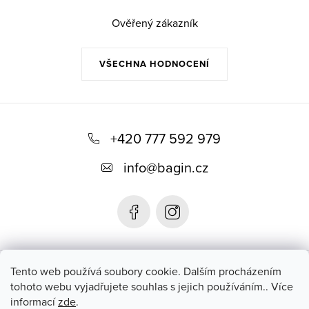
Ověřený zákazník
VŠECHNA HODNOCENÍ
Z
á
+420 777 592 979
p
info
@
bagin.cz
a
t
í
Bagin.cz
Tento web používá soubory cookie. Dalším procházením
tohoto webu vyjadřujete souhlas s jejich používáním.. Více
informací
zde
.
Instagram