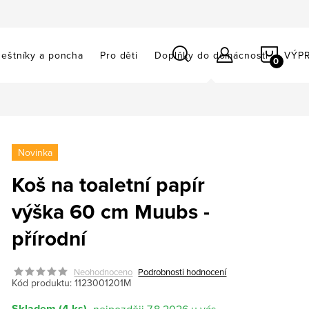
NÁKU
eštníky a poncha
Pro děti
Doplňky do domácnosti
VÝP
KOŠÍ
Novinka
Koš na toaletní papír
výška 60 cm Muubs -
přírodní
Neohodnoceno
Podrobnosti hodnocení
Kód produktu:
1123001201M
Skladem
(4 ks)