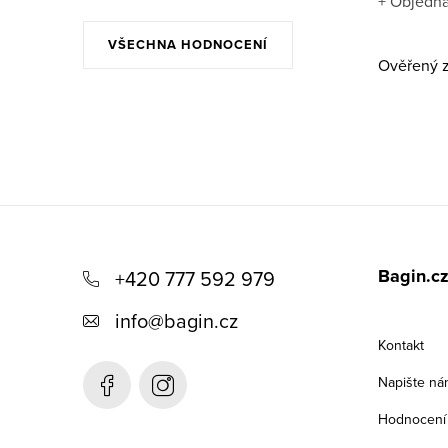
+ Objedna
VŠECHNA HODNOCENÍ
Ověřený z
Z
á
Bagin.c
+420 777 592 979
p
info
@
bagin.cz
a
Kontakt
t
Napište ná
í
Hodnocení