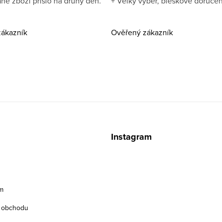
né zboží přišlo na druhý den.
+ Velký výběr, bleskové doručen
ákazník
Ověřený zákazník
z
Instagram
m
 obchodu