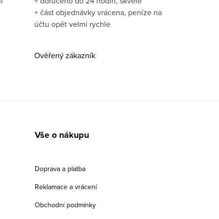
í
+ doručeno do 24 hodin, skvělé
+ část objednávky vrácena, peníze na
účtu opět velmi rychle
Ověřený zákazník
Vše o nákupu
Doprava a platba
Reklamace a vrácení
Obchodní podmínky