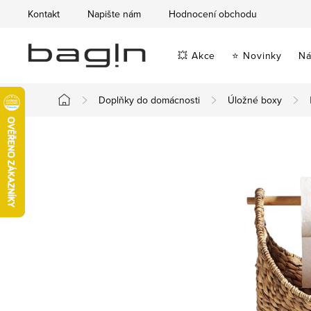
Přejít
Kontakt
Napište nám
Hodnocení obchodu
na
obsah
💥 Akce
⭐ Novinky
Ná
Doplňky do domácnosti
Úložné boxy
Domů