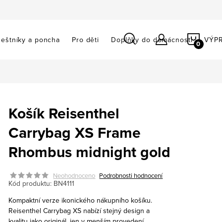
NÁKU
eštníky a poncha
Pro děti
Doplňky do domácnosti
VÝP
KOŠÍ
Košík Reisenthel
Carrybag XS Frame
Rhombus midnight gold
Neohodnoceno
Podrobnosti hodnocení
Kód produktu:
BN4111
Kompaktní verze ikonického nákupního košíku.
Reisenthel Carrybag XS nabízí stejný design a
kvalitu jako originál, jen v menším provedení