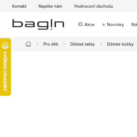
Přejít
Kontakt
Napište nám
Hodnocení obchodu
na
obsah
💥 Akce
⭐ Novinky
Ná
Pro děti
Dětské tašky
Dětské košíky
Domů