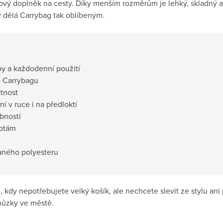
lový doplněk na cesty. Díky menším rozměrům je lehký, skladný a
ý dělá Carrybag tak oblíbeným.
py a každodenní použití
o Carrybagu
otnost
 v ruce i na předloktí
bností
totám
aného polyesteru
 kdy nepotřebujete velký košík, ale nechcete slevit ze stylu ani 
hůzky ve městě.