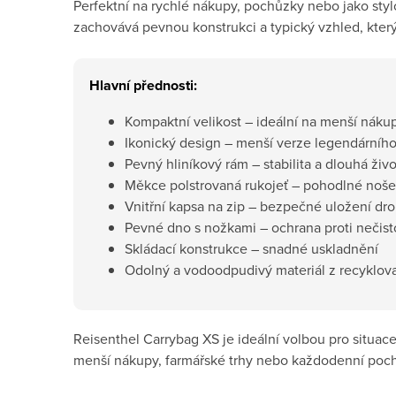
Perfektní na rychlé nákupy, pochůzky nebo jako sty
zachovává pevnou konstrukci a typický vzhled, kter
Hlavní přednosti:
Kompaktní velikost – ideální na menší náku
Ikonický design – menší verze legendárníh
Pevný hliníkový rám – stabilita a dlouhá živ
Měkce polstrovaná rukojeť – pohodlné nošení
Vnitřní kapsa na zip – bezpečné uložení dro
Pevné dno s nožkami – ochrana proti nečis
Skládací konstrukce – snadné uskladnění
Odolný a vodoodpudivý materiál z recyklov
Reisenthel Carrybag XS je ideální volbou pro situace,
menší nákupy, farmářské trhy nebo každodenní poc