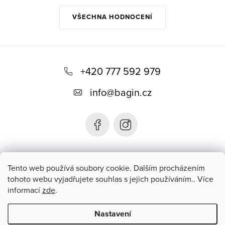
VŠECHNA HODNOCENÍ
Z
á
+420 777 592 979
p
info
@
bagin.cz
a
t
í
Bagin.cz
Tento web používá soubory cookie. Dalším procházením
tohoto webu vyjadřujete souhlas s jejich používáním.. Více
informací
zde
.
Instagram
Nastavení