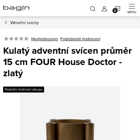
Přejít
NÁKUP
na
obsah
Vánoční svícny
KOŠÍK
Neohodnoceno
Podrobnosti hodnocení
Kulatý adventní svícen průměr
15 cm FOUR House Doctor -
zlatý
Poslední možnost nákupu