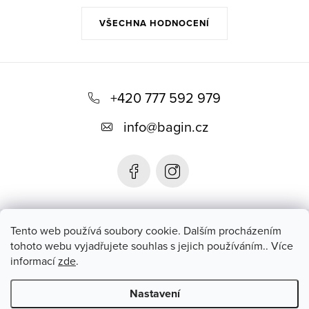
VŠECHNA HODNOCENÍ
Z
á
+420 777 592 979
p
info
@
bagin.cz
a
t
í
Bagin.cz
Tento web používá soubory cookie. Dalším procházením
tohoto webu vyjadřujete souhlas s jejich používáním.. Více
informací
zde
.
Instagram
Nastavení