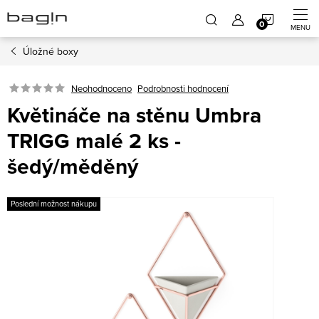
Přejít
NÁKUP
na
obsah
Úložné boxy
KOŠÍK
Neohodnoceno
Podrobnosti hodnocení
Květináče na stěnu Umbra
TRIGG malé 2 ks -
šedý/měděný
Poslední možnost nákupu