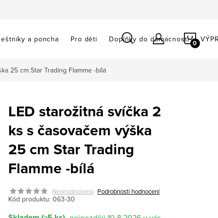
NÁKU
eštníky a poncha
Pro děti
Doplňky do domácnosti
VÝP
KOŠÍ
ška 25 cm Star Trading Flamme -bílá
LED starožitná svíčka 2
ks s časovačem výška
25 cm Star Trading
Flamme -bílá
Neohodnoceno
Podrobnosti hodnocení
Kód produktu:
063-30
Skladem
(>5 ks)
10.8.2026