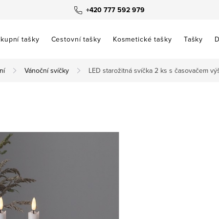
+420 777 592 979
kupní tašky
Cestovní tašky
Kosmetické tašky
Tašky
D
ní
Vánoční svíčky
LED starožitná svíčka 2 ks s časovačem vý