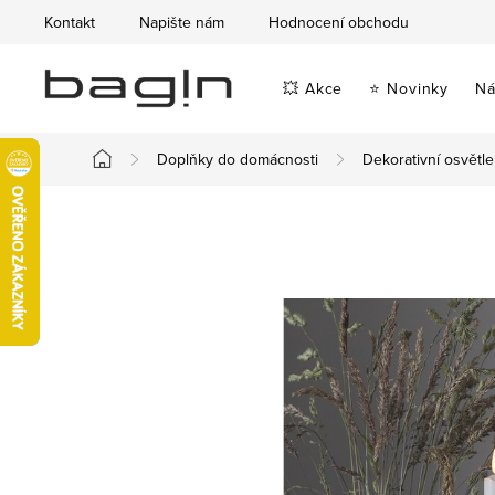
Přejít
Kontakt
Napište nám
Hodnocení obchodu
na
obsah
💥 Akce
⭐ Novinky
Ná
Doplňky do domácnosti
Dekorativní osvětle
Domů