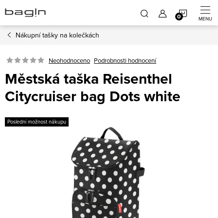
Přejít
NÁKUP
na
obsah
Nákupní tašky na kolečkách
KOŠÍK
Neohodnoceno
Podrobnosti hodnocení
Městská taška Reisenthel
Citycruiser bag Dots white
Poslední možnost nákupu