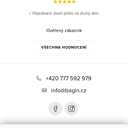
+ Objednané zboží přišlo na druhý den.
Ověřený zákazník
VŠECHNA HODNOCENÍ
Z
á
+420 777 592 979
p
info
@
bagin.cz
a
t
í