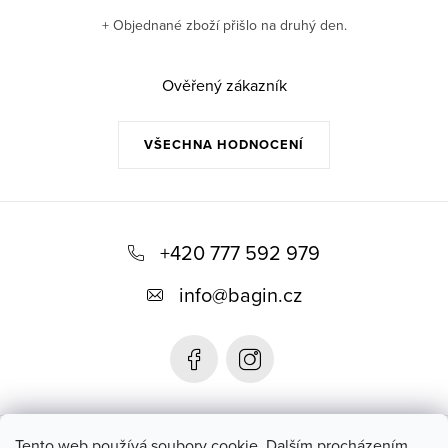
+ Objednané zboží přišlo na druhý den.
Ověřený zákazník
VŠECHNA HODNOCENÍ
Z
á
+420 777 592 979
p
info
@
bagin.cz
a
t
í
Bagin.cz
Tento web používá soubory cookie. Dalším procházením