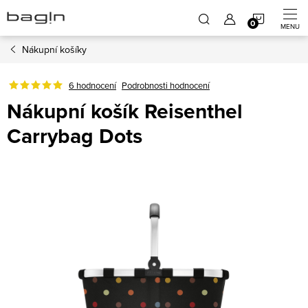
Přejít
NÁKUP
na
obsah
Nákupní košíky
KOŠÍK
6 hodnocení
Podrobnosti hodnocení
Nákupní košík Reisenthel
Carrybag Dots