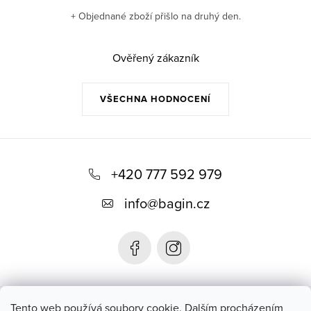
+ Objednané zboží přišlo na druhý den.
Ověřený zákazník
VŠECHNA HODNOCENÍ
Z
á
+420 777 592 979
p
info
@
bagin.cz
a
t
í
Bagin.cz
Tento web používá soubory cookie. Dalším procházením