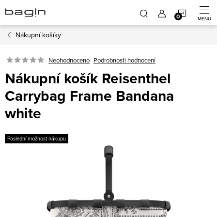
Přejít
NÁKUP
na
obsah
Nákupní košíky
KOŠÍK
Neohodnoceno
Podrobnosti hodnocení
Nákupní košík Reisenthel
Carrybag Frame Bandana
white
Poslední možnost nákupu