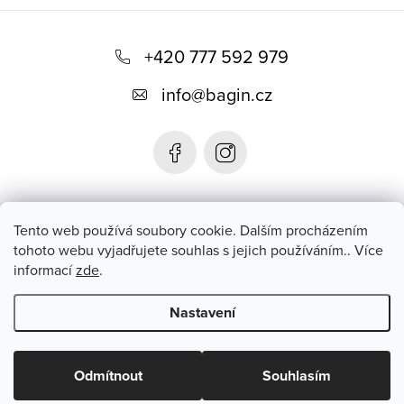
Z
á
+420 777 592 979
p
info
@
bagin.cz
a
t
í
Bagin.cz
Tento web používá soubory cookie. Dalším procházením
tohoto webu vyjadřujete souhlas s jejich používáním.. Více
informací
zde
.
Instagram
Nastavení
Copyright 2026
Bagin.cz
. Všechna práva vyhrazena.
Upravit
nastavení cookies
Odmítnout
Souhlasím
Vytvořil Shoptet