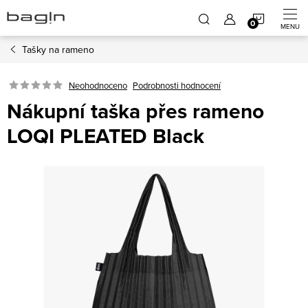
Přejít
NÁKUP
na
obsah
Tašky na rameno
KOŠÍK
Neohodnoceno
Podrobnosti hodnocení
Nákupní taška přes rameno
LOQI PLEATED Black