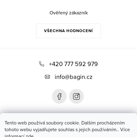
Ověřený zákazník
VŠECHNA HODNOCENÍ
Z
á
+420 777 592 979
p
info
@
bagin.cz
a
t
í
Bagin.cz
Tento web používá soubory cookie. Dalším procházením
tohoto webu vyjadřujete souhlas s jejich používáním.. Více
informací
zde
.