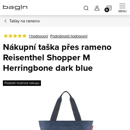
Přejít
NÁKUP
na
obsah
Tašky na rameno
KOŠÍK
1 hodnocení
Podrobnosti hodnocení
Nákupní taška přes rameno
Reisenthel Shopper M
Herringbone dark blue
Poslední možnost nákupu