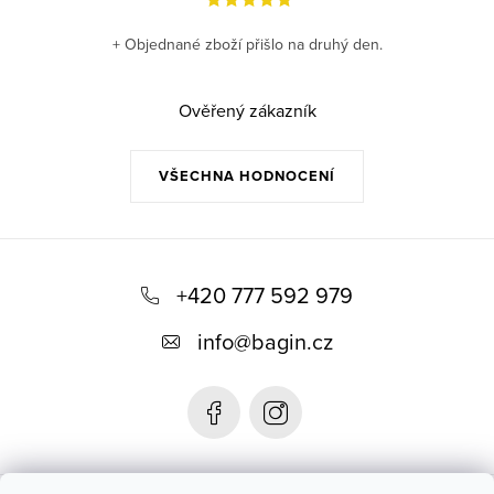
+ Objednané zboží přišlo na druhý den.
Ověřený zákazník
VŠECHNA HODNOCENÍ
Z
á
+420 777 592 979
p
info
@
bagin.cz
a
t
í