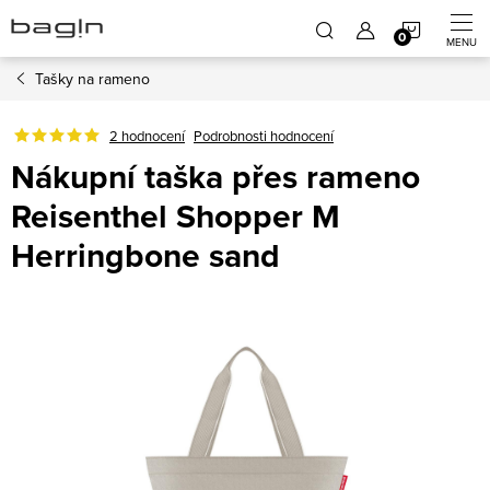
Přejít
NÁKUP
na
obsah
Tašky na rameno
KOŠÍK
2 hodnocení
Podrobnosti hodnocení
Nákupní taška přes rameno
Reisenthel Shopper M
Herringbone sand