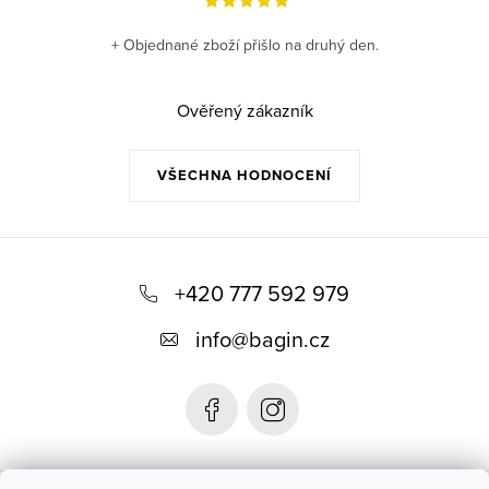
+ Objednané zboží přišlo na druhý den.
Ověřený zákazník
VŠECHNA HODNOCENÍ
Z
á
+420 777 592 979
p
info
@
bagin.cz
a
t
í