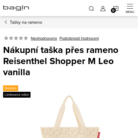
Přejít
NÁKUP
na
obsah
Tašky na rameno
KOŠÍK
Neohodnoceno
Podrobnosti hodnocení
Nákupní taška přes rameno
Reisenthel Shopper M Leo
vanilla
Novinka
Limitovaná edice