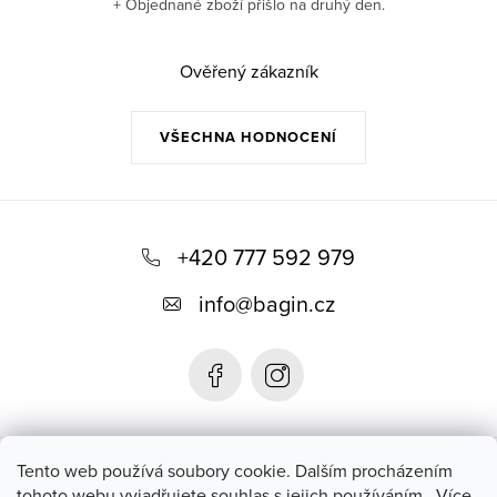
+ Objednané zboží přišlo na druhý den.
Ověřený zákazník
VŠECHNA HODNOCENÍ
Z
á
+420 777 592 979
p
info
@
bagin.cz
a
t
í
Bagin.cz
Tento web používá soubory cookie. Dalším procházením
tohoto webu vyjadřujete souhlas s jejich používáním.. Více