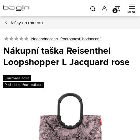
Přejít
NÁKUP
na
obsah
Tašky na rameno
KOŠÍK
Neohodnoceno
Podrobnosti hodnocení
Nákupní taška Reisenthel
Loopshopper L Jacquard rose
Limitovaná edice
Poslední možnost nákupu