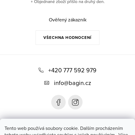
+ Objednané zboží přišlo na druhý den.
Ověřený zákazník
VŠECHNA HODNOCENÍ
Z
á
+420 777 592 979
p
info
@
bagin.cz
a
t
í
Bagin.cz
Tento web používá soubory cookie. Dalším procházením
tohoto webu vyjadřujete souhlas s jejich používáním.. Více