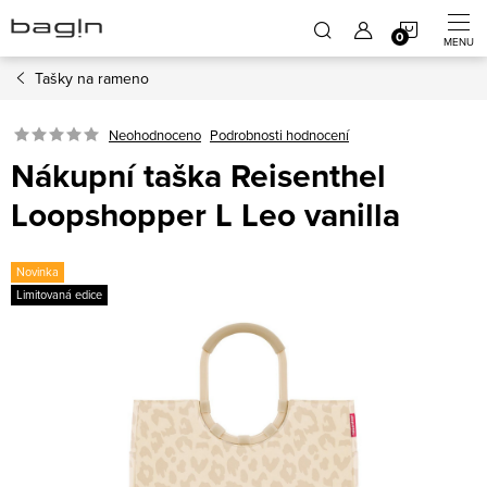
Přejít
NÁKUP
na
obsah
Tašky na rameno
KOŠÍK
Neohodnoceno
Podrobnosti hodnocení
Nákupní taška Reisenthel
Loopshopper L Leo vanilla
Novinka
Limitovaná edice