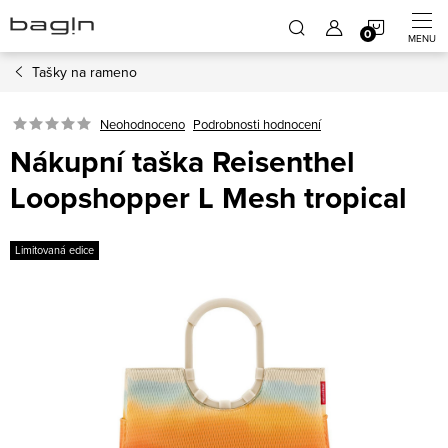
Přejít
NÁKUP
na
obsah
Tašky na rameno
KOŠÍK
Neohodnoceno
Podrobnosti hodnocení
Nákupní taška Reisenthel
Loopshopper L Mesh tropical
Limitovaná edice