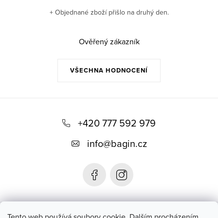
+ Objednané zboží přišlo na druhý den.
Ověřený zákazník
VŠECHNA HODNOCENÍ
Z
á
+420 777 592 979
p
info
@
bagin.cz
a
t
í
Bagin.cz
Tento web používá soubory cookie. Dalším procházením