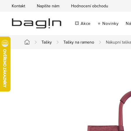
Přejít
Kontakt
Napište nám
Hodnocení obchodu
na
obsah
💥 Akce
⭐ Novinky
Ná
Tašky
Tašky na rameno
Nákupní tašk
Domů