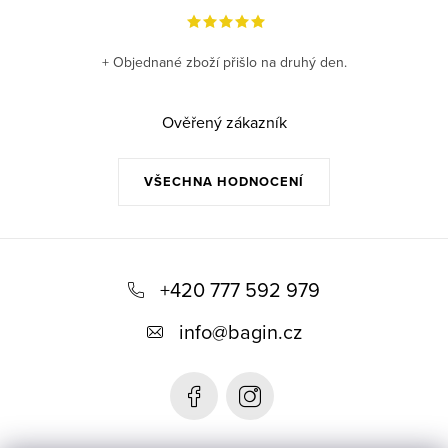
+ Objednané zboží přišlo na druhý den.
Ověřený zákazník
VŠECHNA HODNOCENÍ
Z
á
+420 777 592 979
p
info
@
bagin.cz
a
t
í