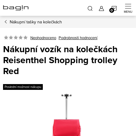
Přejít
NÁKUP
na
obsah
Nákupní tašky na kolečkách
KOŠÍK
Neohodnoceno
Podrobnosti hodnocení
Nákupní vozík na kolečkách
Reisenthel Shopping trolley
Red
Poslední možnost nákupu