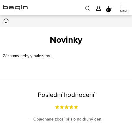
Přejít
NÁKUP
na
obsah
Domů
KOŠÍK
Novinky
Záznamy nebyly nalezeny...
Poslední hodnocení
+ Objednané zboží přišlo na druhý den.