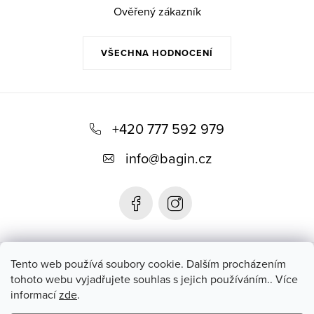
Ověřený zákazník
VŠECHNA HODNOCENÍ
Z
á
+420 777 592 979
p
info
@
bagin.cz
a
t
í
Bagin.cz
Tento web používá soubory cookie. Dalším procházením
tohoto webu vyjadřujete souhlas s jejich používáním.. Více
informací
zde
.
Instagram