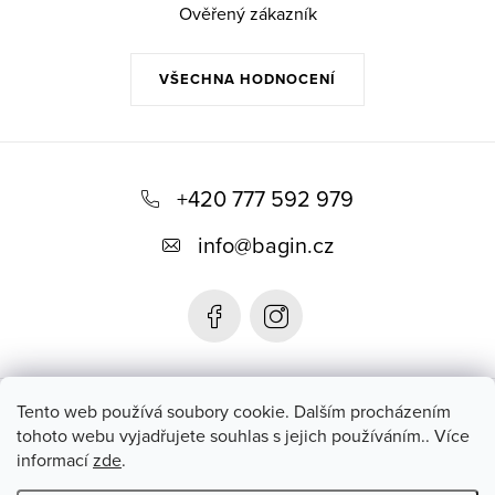
Ověřený zákazník
VŠECHNA HODNOCENÍ
Z
á
+420 777 592 979
p
info
@
bagin.cz
a
t
í
Bagin.cz
Tento web používá soubory cookie. Dalším procházením
tohoto webu vyjadřujete souhlas s jejich používáním.. Více
informací
zde
.
Instagram