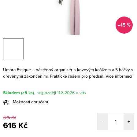
–15 %
Umbra Estique – nástěnný organizér s kovovým košíkem a 5 háčky s
dřevěnými zakončeními. Praktické řešení pro předsíň.
Více informací
Skladem
(>5 ks)
11.8.2026
Možnosti doručení
725 Kč
616 Kč
Měrná