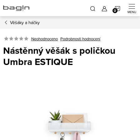
Přejít
NÁKUP
na
obsah
Věšáky a háčky
KOŠÍK
Neohodnoceno
Podrobnosti hodnocení
Nástěnný věšák s poličkou
Umbra ESTIQUE