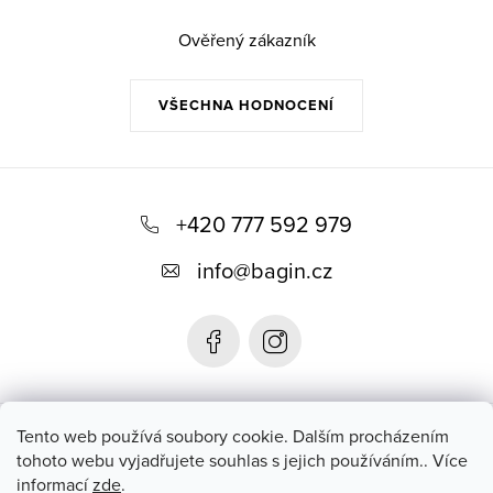
p
r
Ověřený zákazník
v
k
VŠECHNA HODNOCENÍ
y
v
Z
ý
p
á
+420 777 592 979
i
p
s
info
@
bagin.cz
a
u
t
í
Bagin.cz
Tento web používá soubory cookie. Dalším procházením
tohoto webu vyjadřujete souhlas s jejich používáním.. Více
informací
zde
.
Instagram