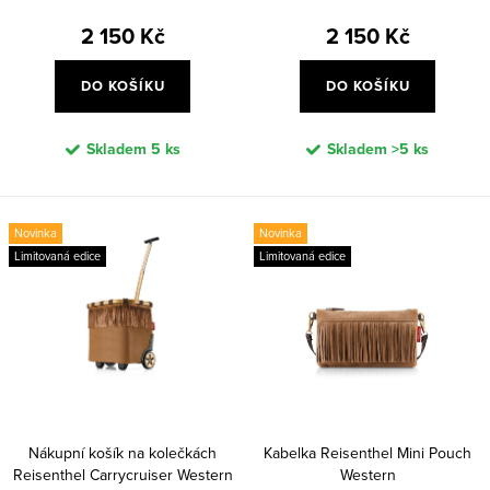
ů
t
2 150 Kč
2 150 Kč
ů
DO KOŠÍKU
DO KOŠÍKU
Skladem
5 ks
Skladem
>5 ks
Novinka
Novinka
Limitovaná edice
Limitovaná edice
Nákupní košík na kolečkách
Kabelka Reisenthel Mini Pouch
Reisenthel Carrycruiser Western
Western