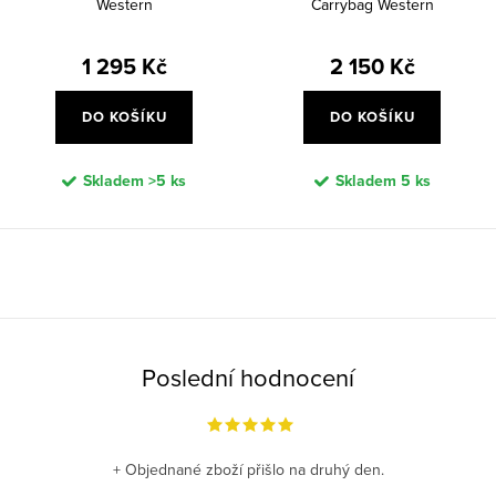
Western
Carrybag Western
1 295 Kč
2 150 Kč
DO KOŠÍKU
DO KOŠÍKU
Skladem
>5 ks
Skladem
5 ks
O
v
l
á
Poslední hodnocení
d
a
c
+ Objednané zboží přišlo na druhý den.
í