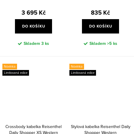
3 695 Kč
835 Kč
DO KOŠÍKU
DO KOŠÍKU
Skladem
3 ks
Skladem
>5 ks
Novinka
Novinka
Limitovaná edice
Limitovaná edice
Crossbody kabelka Reisenthel
Stylová kabelka Reisenthel Daily
Daily Shopper XS Western
Shopper Western