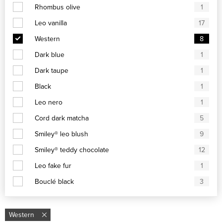
Rhombus olive
1
Leo vanilla
17
Western
8
Dark blue
1
Dark taupe
1
Black
1
Leo nero
1
Cord dark matcha
5
Smiley® leo blush
9
Smiley® teddy chocolate
12
Leo fake fur
1
Bouclé black
3
Western