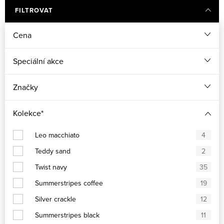
FILTROVAT
Cena
Speciální akce
Značky
Kolekce*
Leo macchiato
4
Teddy sand
2
Twist navy
35
Summerstripes coffee
19
Silver crackle
12
Summerstripes black
11