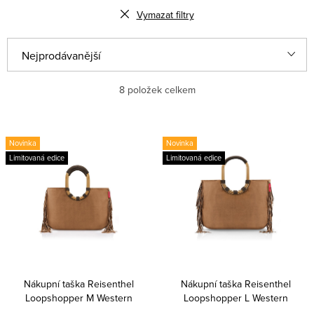
Vymazat filtry
V
Ř
Nejprodávanější
ý
a
p
z
Nejlevnější
8
položek celkem
i
e
Nejdražší
s
n
Novinka
Novinka
Abecedně
p
í
Limitovaná edice
Limitovaná edice
r
p
o
r
d
o
u
d
k
u
Nákupní taška Reisenthel
Nákupní taška Reisenthel
t
k
Loopshopper M Western
Loopshopper L Western