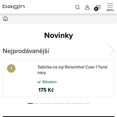
Přejít
NÁKUP
na
obsah
Domů
KOŠÍK
Novinky
Nejprodávanější
Taštička na zip Reisenthel Case 1 Twist
navy
Skladem
175 Kč