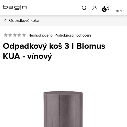
Přejít
NÁKUP
na
obsah
Odpadkové koše
KOŠÍK
Neohodnoceno
Podrobnosti hodnocení
Odpadkový koš 3 l Blomus
KUA - vínový