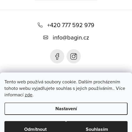
Z
á
+420 777 592 979
p
info
@
bagin.cz
a
t
í
Bagin.cz
Tento web používá soubory cookie. Dalším procházením
tohoto webu vyjadřujete souhlas s jejich používáním.. Více
informací
zde
.
Instagram
Nastavení
Copyright 2026
Bagin.cz
. Všechna práva vyhrazena.
Upravit
nastavení cookies
Odmítnout
Souhlasím