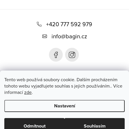
Z
á
+420 777 592 979
p
info
@
bagin.cz
a
t
í
Bagin.cz
Tento web používá soubory cookie. Dalším procházením
tohoto webu vyjadřujete souhlas s jejich používáním.. Více
informací
zde
.
Instagram
Nastavení
Copyright 2026
Bagin.cz
. Všechna práva vyhrazena.
Upravit
nastavení cookies
Odmítnout
Souhlasím