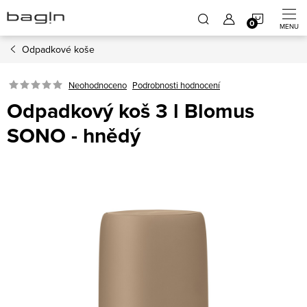
Přejít
NÁKUP
na
obsah
Odpadkové koše
KOŠÍK
Neohodnoceno
Podrobnosti hodnocení
Odpadkový koš 3 l Blomus
SONO - hnědý