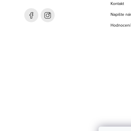
a
Kontakt
t
Napište ná
í
Hodnocení