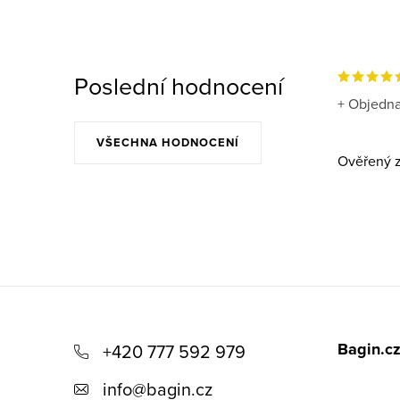
Poslední hodnocení
+ Objedna
VŠECHNA HODNOCENÍ
Ověřený z
Z
á
Bagin.c
+420 777 592 979
p
info
@
bagin.cz