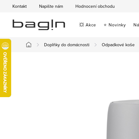
Přejít
Kontakt
Napište nám
Hodnocení obchodu
na
obsah
💥 Akce
⭐ Novinky
Ná
Doplňky do domácnosti
Odpadkové koše
Domů