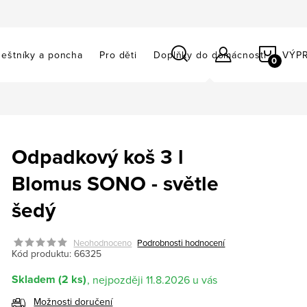
NÁKU
eštníky a poncha
Pro děti
Doplňky do domácnosti
VÝP
KOŠÍ
Odpadkový koš 3 l
Blomus SONO - světle
šedý
Neohodnoceno
Podrobnosti hodnocení
Kód produktu:
66325
Skladem
(2 ks)
11.8.2026
Možnosti doručení