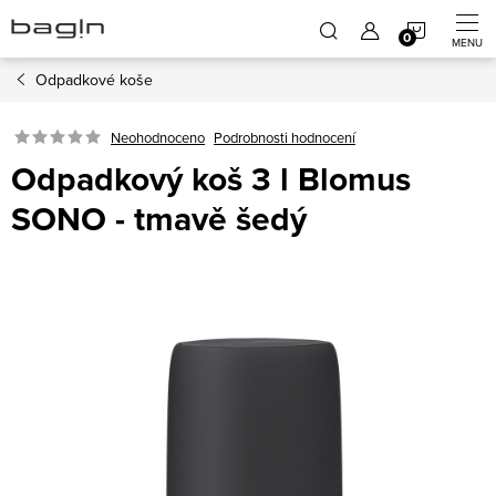
Přejít
NÁKUP
na
obsah
Odpadkové koše
KOŠÍK
Neohodnoceno
Podrobnosti hodnocení
Odpadkový koš 3 l Blomus
SONO - tmavě šedý