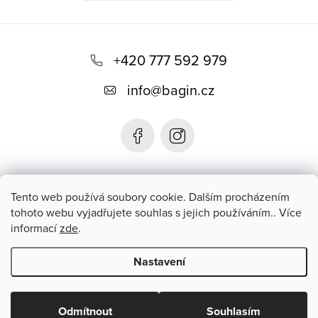
Z
á
+420 777 592 979
p
info
@
bagin.cz
a
t
í
Bagin.cz
Tento web používá soubory cookie. Dalším procházením
tohoto webu vyjadřujete souhlas s jejich používáním.. Více
informací
zde
.
Instagram
Nastavení
Copyright 2026
Bagin.cz
. Všechna práva vyhrazena.
Upravit
nastavení cookies
Odmítnout
Souhlasím